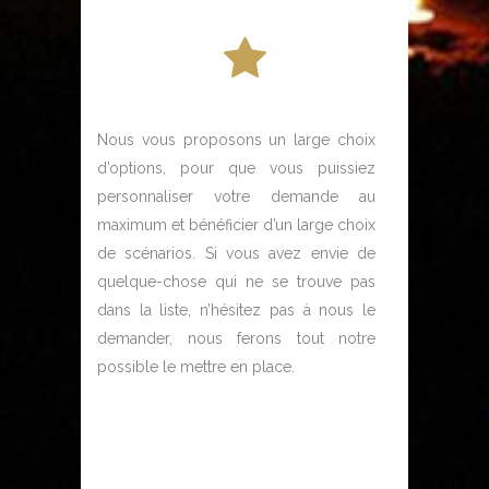
Nous vous proposons un large choix
d’options, pour que vous puissiez
personnaliser votre demande au
maximum et bénéficier d’un large choix
de scénarios. Si vous avez envie de
quelque-chose qui ne se trouve pas
dans la liste, n’hésitez pas à nous le
demander, nous ferons tout notre
possible le mettre en place.