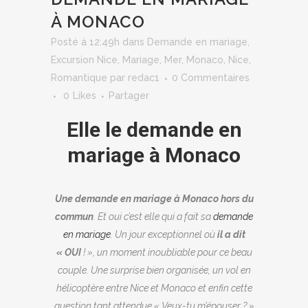
À MONACO
Posté à 12:49h
dans
Demande en mariage
,
Excursion Nice
,
Mariage
,
Mer
,
Monaco
,
Nice
,
Romantique
par
redac1
0 Commentaires
0
Likes
Partager
Elle le demande en
mariage à Monaco
Une demande en mariage à Monaco hors du
commun
. Et oui c’est elle qui a fait sa
demande
en mariage
. Un jour exceptionnel où
il a dit
« OUI
! », un moment inoubliable pour ce beau
couple. Une surprise bien organisée, un vol en
hélicoptère entre Nice et Monaco et enfin cette
question tant attendue « Veux-tu m’épouser ? »