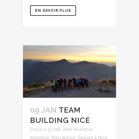
EN SAVOIR PLUS
09 JAN
TEAM
BUILDING NICE
Posté à 12:08h
dans
Incentive
,
Incentive
,
Mercantour
,
Séjours à Nice
,