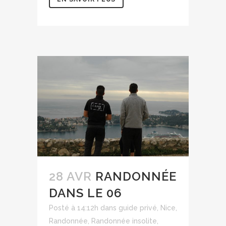
28 AVR
RANDONNÉE
DANS LE 06
Posté à 14:12h
dans
guide privé
,
Nice
,
Randonnée
,
Randonnée insolite
,