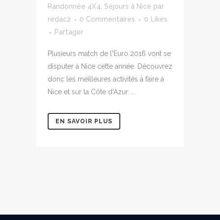
Randonnée 4X4
,
Séjours à Nice
par
redac2
0 Commentaires
0
Likes
Partager
Plusieurs match de l'Euro 2016 vont se
disputer à Nice cette année. Découvrez
donc les meilleures activités à faire à
Nice et sur la Côte d'Azur. ...
EN SAVOIR PLUS