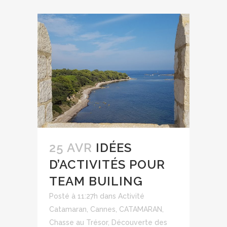
25 AVR
IDÉES
D’ACTIVITÉS POUR
TEAM BUILING
Posté à 11:27h
dans
Activité
Catamaran
,
Cannes
,
CATAMARAN
,
Chasse au Trésor
,
Découverte des