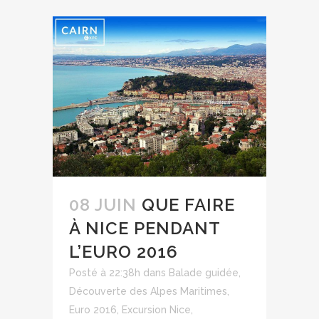
08 JUIN
QUE FAIRE
À NICE PENDANT
L’EURO 2016
Posté à 22:38h
dans
Balade guidée
,
Découverte des Alpes Maritimes
,
Euro 2016
,
Excursion Nice
,