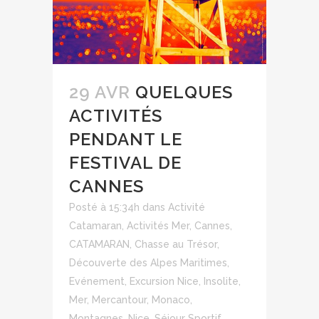
29 AVR
QUELQUES
ACTIVITÉS
PENDANT LE
FESTIVAL DE
CANNES
Posté à 15:34h
dans
Activité
Catamaran
,
Activités Mer
,
Cannes
,
CATAMARAN
,
Chasse au Trésor
,
Découverte des Alpes Maritimes
,
Evénement
,
Excursion Nice
,
Insolite
,
Mer
,
Mercantour
,
Monaco
,
Montagnes
,
Nice
,
Séjour Sportif
,