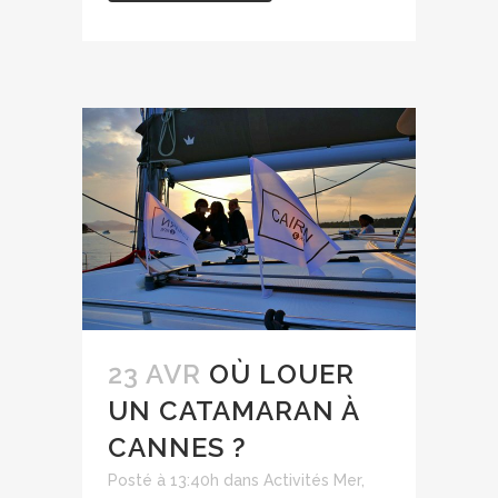
23 AVR
OÙ LOUER
UN CATAMARAN À
CANNES ?
Posté à 13:40h
dans
Activités Mer
,