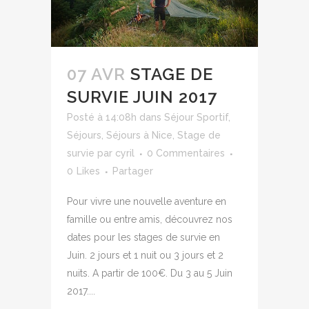
07 AVR
STAGE DE
SURVIE JUIN 2017
Posté à 14:08h
dans
Séjour Sportif
,
Séjours
,
Séjours à Nice
,
Stage de
survie
par
cyril
0 Commentaires
0
Likes
Partager
Pour vivre une nouvelle aventure en
famille ou entre amis, découvrez nos
dates pour les stages de survie en
Juin. 2 jours et 1 nuit ou 3 jours et 2
nuits. A partir de 100€. Du 3 au 5 Juin
2017....