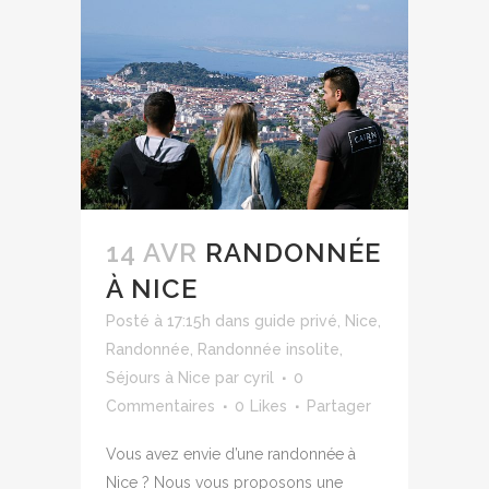
14 AVR
RANDONNÉE
À NICE
Posté à 17:15h
dans
guide privé
,
Nice
,
Randonnée
,
Randonnée insolite
,
Séjours à Nice
par
cyril
0
Commentaires
0
Likes
Partager
Vous avez envie d’une randonnée à
Nice ? Nous vous proposons une