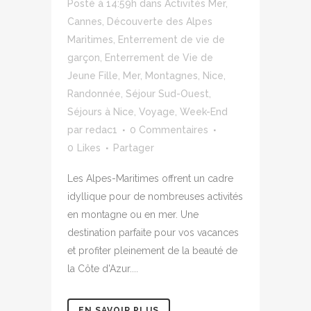
Posté à 14:59h
dans
Activités Mer
,
Cannes
,
Découverte des Alpes
Maritimes
,
Enterrement de vie de
garçon
,
Enterrement de Vie de
Jeune Fille
,
Mer
,
Montagnes
,
Nice
,
Randonnée
,
Séjour Sud-Ouest
,
Séjours à Nice
,
Voyage
,
Week-End
par
redac1
0 Commentaires
0
Likes
Partager
Les Alpes-Maritimes offrent un cadre
idyllique pour de nombreuses activités
en montagne ou en mer. Une
destination parfaite pour vos vacances
et profiter pleinement de la beauté de
la Côte d'Azur....
EN SAVOIR PLUS