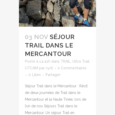
03 NOV
SÉJOUR
TRAIL DANS LE
MERCANTOUR
Posté à 14:41h
dans
TRAIL
,
Ultra Trail
,
UTCAM
par
cyril
0 Commentaires
0
Likes
Partager
Séjour Trail dans le Mercantour : Récit
de deux journées de Trail dans le
Mercantour et la Haute Tinée, lors de
l’un de nos Séjours Trail dans le
Mercantour. Un séjour Trail en