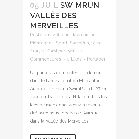
05 JUIL
SWIMRUN
VALLÉE DES
MERVEILLES
Posté à 11:26h
dans
Mercantour
,
Montagnes
,
Sport
,
SwimRun
,
Ultra
Trail
,
UTCAM
par
cyril
0
Commentaires
0
Likes
Partager
Un parcours complètement dément
dans le Parc national du Mercantour.
Au programme, un SwimRun de 27 km
avec du Trail et de la Natation dans les
lacs de montagne. Venez relever le
défi avec nous lors de ce SwimTrail
dans la Vallée des Merveilles....