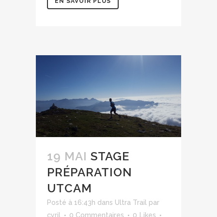
EN SAVOIR PLUS
19 MAI
STAGE
PRÉPARATION
UTCAM
Posté à 16:43h
dans
Ultra Trail
par
cyril
0 Commentaires
0
Likes