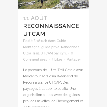
11 AOÛT
RECONNAISSANCE
UTCAM
Posté à 18:02h
dans
Guide
Montagne
,
guide privé
,
Randonnée
,
Ultra Trail
,
UTCAM
par
cyril
0
Commentaires
3
Likes
Partager
Le parcours de l'Ultra Trail Cote d'Azur
Mercantour, lors d'un Week-end de
Reconnaissance UTCAM. Des
paysages à couper le souffle. Une
organisation au top, avec des guides
pro, des navettes, de l'hébergement et