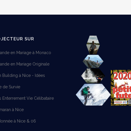
OJECTEUR SUR
nde en Mariage à Monaco
nde en Mariage Originale
 Building à Nice - Idées
e de Survie
s Enterrement Vie Célibataire
maran à Nice
onnée à Nice & 06