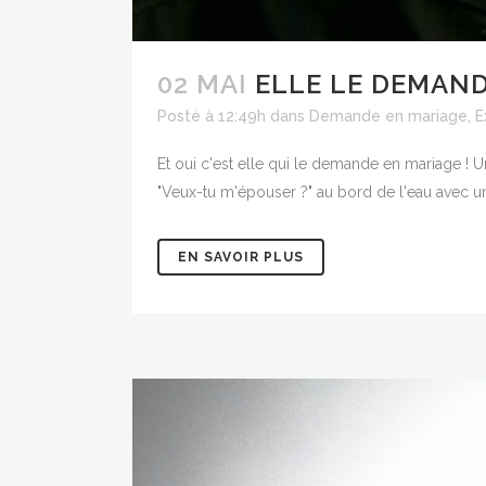
02 MAI
ELLE LE DEMAN
Posté à 12:49h
dans
Demande en mariage
,
E
Et oui c'est elle qui le demande en mariage ! 
"Veux-tu m'épouser ?" au bord de l'eau avec 
EN SAVOIR PLUS