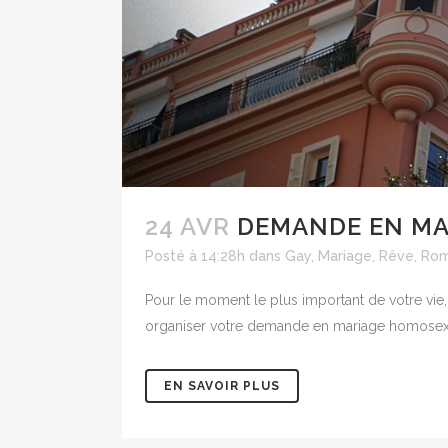
24 AVR
DEMANDE EN M
Posté à 14:28h
dans
Gay
,
Mariage
,
Rêve
,
Rom
Pour le moment le plus important de votre vie,
organiser votre demande en mariage homosexue
EN SAVOIR PLUS