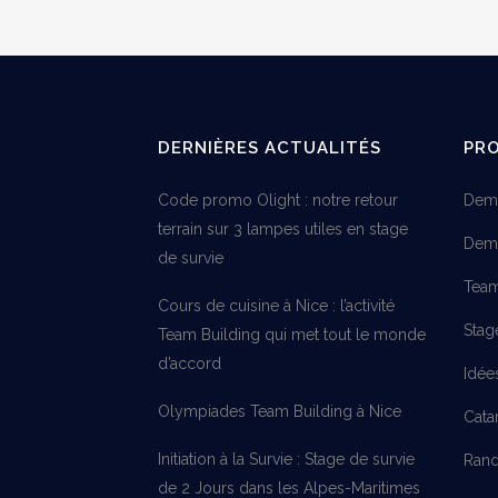
DERNIÈRES ACTUALITÉS
PR
Code promo Olight : notre retour
Dema
terrain sur 3 lampes utiles en stage
Dema
de survie
Team
Cours de cuisine à Nice : l’activité
Stag
Team Building qui met tout le monde
d’accord
Idée
Olympiades Team Building à Nice
Cata
Initiation à la Survie : Stage de survie
Rand
de 2 Jours dans les Alpes-Maritimes