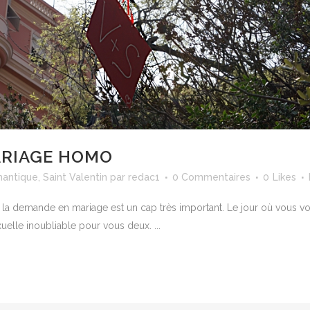
ARIAGE HOMO
antique
,
Saint Valentin
par
redac1
0 Commentaires
0
Likes
 la demande en mariage est un cap très important. Le jour où vous vo
lle inoubliable pour vous deux. ...