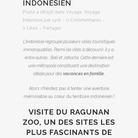
INDONÉSIEN
Posté à 08:51h
dans
Voyage
,
Voyage
Indonésie
par
cyril
0 Commentaires
0
Likes
Partager
L’Indonésie regroupe plusieurs villes touristiques
immanquables. Parmi les cités à découvrir, il y a,
entre autres : Bali et Jakarta. Cette dernière est
une métropole constituant une destination
idéale pour des
vacances en famille.
Alors n’hésitez pas à tenter une aventure
mémorable au cœur du territoire indonésien !
VISITE DU RAGUNAN
ZOO, UN DES SITES LES
PLUS FASCINANTS DE